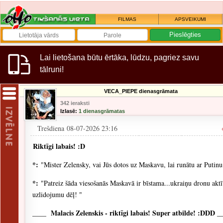
FILMAS
APSVEIKUMI
Lai lietošana būtu ērtāka, lūdzu, pagriez savu
tālruni!
VECA_PIEPE dienasgrāmata
342 ieraksti
Izlasē:
1 dienasgrāmatas
Trešdiena 08-07-2026 23:16
Riktīgi labais! :D
*:
"Mister Zelensky, vai Jūs dotos uz Maskavu, lai runātu ar Putinu
*:
"Patreiz šāda viesošanās Maskavā ir bīstama...ukraiņu dronu akt
uzlidojumu dēļ! "
____ Malacis Zelenskis - riktīgi labais! Super atbilde! :DDD _