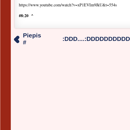
https://www.youtube.com/watch?v=xP1EVIm9JkU&t=554s
#8:20 ^
Piepis
:DDD....:DDDDDDDDDD
#