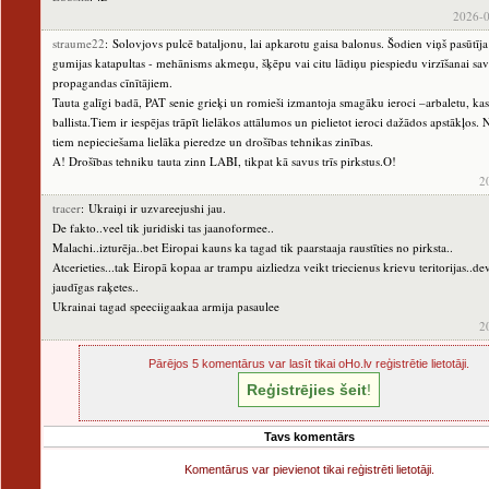
2026-0
straume22
: Solovjovs pulcē bataljonu, lai apkarotu gaisa balonus. Šodien viņš pasūtīj
gumijas katapultas - mehānisms akmeņu, šķēpu vai citu lādiņu piespiedu virzīšanai sa
propagandas cīnītājiem.
Tauta galīgi badā, PAT senie grieķi un romieši izmantoja smagāku ieroci –arbaletu, ka
ballista.Tiem ir iespējas trāpīt lielākos attālumos un pielietot ieroci dažādos apstākļos.
tiem nepieciešama lielāka pieredze un drošības tehnikas zinības.
A! Drošības tehniku tauta zinn LABI, tikpat kā savus trīs pirkstus.O!
2
tracer
: Ukraiņi ir uzvareejushi jau.
De fakto..veel tik juridiski tas jaanoformee..
Malachi..izturēja..bet Eiropai kauns ka tagad tik paarstaaja raustīties no pirksta..
Atcerieties...tak Eiropā kopaa ar trampu aizliedza veikt triecienus krievu teritorijas..de
jaudīgas raķetes..
Ukrainai tagad speeciigaakaa armija pasaulee
2
Pārējos 5 komentārus var lasīt tikai oHo.lv reģistrētie lietotāji.
Reģistrējies šeit
!
Tavs komentārs
Komentārus var pievienot tikai reģistrēti lietotāji.