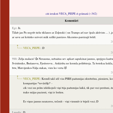
citi ieraksti VECA_PIEPE d-grāmatā (~342)
Komentāri
Egi
: Jā.
Tālab jau Pu negrib tiešu tikšanos ar Zeļenski ( un Tramps arī nav īpašs aktīvists ... ) ,j
ar savu asi kritisko uztveri māk uzlikt pareizos Akcentus-pareizajā brīdī.
2
VECA_PIEPE
: :D
2
988
: Zelja malacis! 👍 Neraustas, nebaidas sev apkart sapulcinat jaunus, spejigus kadru
Sviridenko, Budanovu, Fjodorovu.. Atskiriba no kremla politbiroja. Ta botoksa kukla,
btw, Matvijenko=Valja stakan, vien ko verta 🤣
2
VECA_PIEPE
: Kremlī takš sēž viss PSRS padumijas oktobrēnu, pionieru, k
kompartijas *tovārišķi* -
cik veci un prātu izkūkojuši viņi bija padumijas laikā, tik pat veci perduni, 
trako mājas pacienti, viņi ir šodien.
Es viņus jaunus neatceros, točenīt - viņi vienmēr ir bijuši veci.:D
2
Luusila
: :D