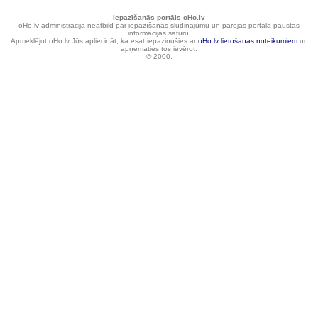
Iepazīšanās portāls oHo.lv
oHo.lv administrācija neatbild par iepazīšanās sludinājumu un pārējās portālā paustās
informācijas saturu.
Apmeklējot oHo.lv Jūs apliecināt, ka esat iepazinušies ar
oHo.lv lietošanas noteikumiem
un
apņematies tos ievērot.
© 2000.