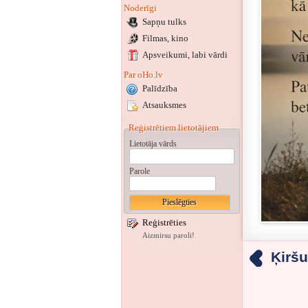
Noderīgi
Sapņu tulks
Filmas, kino
Apsveikumi
, labi vārdi
Par oHo.lv
Palīdzība
Atsauksmes
Reģistrētiem lietotājiem
Lietotāja vārds
Parole
Reģistrēties
Aizmirsu paroli!
Ķiršu