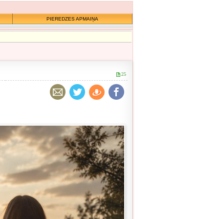
PIEREDZES APMAIŅA
25