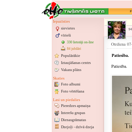
F
Iepazīsties
sievietes
94
vīrieši
330 lietotāji on-line
Otrdiena 07
84 jubilāri
Patiesība.
Populārākie
Iztaujāšanas centrs
Patiesība.
Vakara plāns
Skaties
Foto albumi
Foto vērtēšana
Lasi un piedalies
Pieredzes apmaiņa
Interešu grupas
Dienasgrāmatas
Dzejoļi - dzīvā dzeja