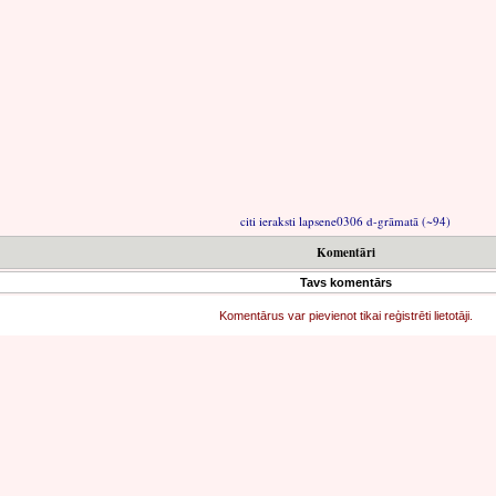
citi ieraksti lapsene0306 d-grāmatā (~94)
Komentāri
Tavs komentārs
Komentārus var pievienot tikai reģistrēti lietotāji.