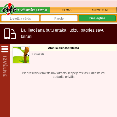
FILMAS
APSVEIKUMI
Lai lietošana būtu ērtāka, lūdzu, pagriez savu
tālruni!
Aranija dienasgrāmata
2 ieraksti
Pieprasītais ieraksts nav atrasts, iespējams tas ir dzēsts vai
padarīts privāts