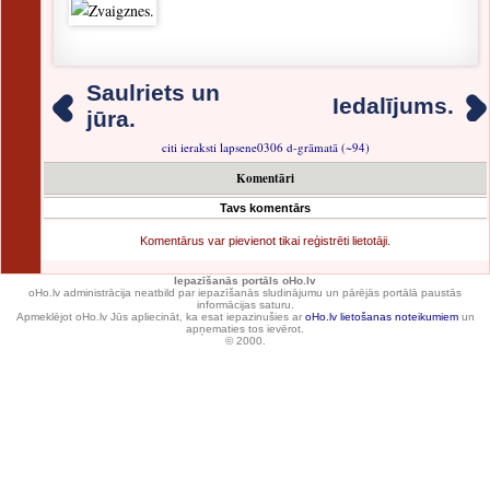
Saulriets un
Iedalījums.
jūra.
citi ieraksti lapsene0306 d-grāmatā (~94)
Komentāri
Tavs komentārs
Komentārus var pievienot tikai reģistrēti lietotāji.
Iepazīšanās portāls oHo.lv
oHo.lv administrācija neatbild par iepazīšanās sludinājumu un pārējās portālā paustās
informācijas saturu.
Apmeklējot oHo.lv Jūs apliecināt, ka esat iepazinušies ar
oHo.lv lietošanas noteikumiem
un
apņematies tos ievērot.
© 2000.