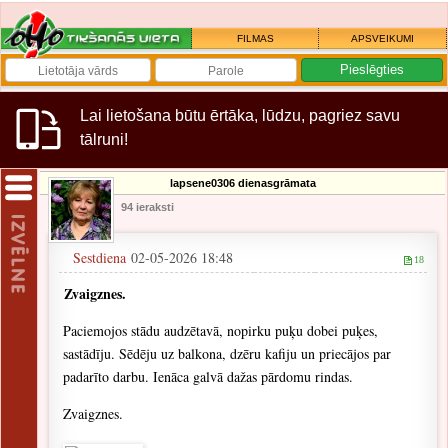
FILMAS
APSVEIKUMI
Lai lietošana būtu ērtāka, lūdzu, pagriez savu
tālruni!
lapsene0306 dienasgrāmata
94 ieraksti
Sestdiena
02-05-2026 18:48
18
Zvaigznes.
Paciemojos stādu audzētavā, nopirku puķu dobei puķes,
sastādīju. Sēdēju uz balkona, dzēru kafiju un priecājos par
padarīto darbu. Ienāca galvā dažas pārdomu rindas.
Zvaigznes.