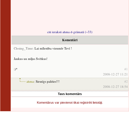
citi ieraksti ahma d-grāmatā (~33)
Komentāri
Closing_Time
: Lai mīlestība vienmēr Tevī !
Jaukus un mīļus Svētkus!
:)*
#1
2008-12-27 11:21
ahma
: Sirsnīgs paldies!!!
#2
2008-12-27 18:54
Tavs komentārs
Komentārus var pievienot tikai reģistrēti lietotāji.