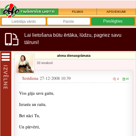
FILMAS
APSVEIKUMI
Lai lietošana būtu ērtāka, lūdzu, pagriez savu
tālruni!
ahma dienasgrāmata
33 ieraksti
Sestdiena
27-12-2008 10:39
2
48
Viss gāja savu gaitu,
Ierastu un raitu,
Bet nāci Tu,
Un pārvērti,