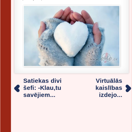
Satiekas divi
Virtuālās
šefi: -Klau,tu
kaislības
savējiem...
izdejo...