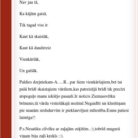
Nav jau tā,
Ka kājām gaisā,
Tik tagad viss ir
Kaut kā skaistāk,
Kaut kā daudzreiz
Vienkāršāk,
Un gaišāk.
Paldies dzejniekam-A.....R...par šiem vienkāršajiem,bet tai
pašā brīdī skaistajiem vārdiem,kas patreizējā brīdī tik precīzi
atspoguļo manu iekšējo pasauli.Ir noticis Ziemassvētku
brīnums,tā vārda vistiešākajā nozīmē.Negaidīti un klusītiņam
pie manām sirdsdurvīm ir pieklauvējusi mīlestība.Esmu patiesi
laimīga!!
P.s.Nesatiku cilvēku ar zaļajām zeķītēm..:),tobrīd mugurā
viņam bija zaļš krekls ::).