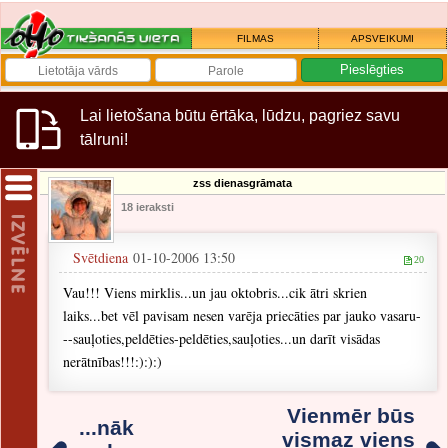
FILMAS
APSVEIKUMI
Lai lietošana būtu ērtāka, lūdzu, pagriez savu
tālruni!
zss dienasgrāmata
18 ieraksti
Svētdiena
01-10-2006 13:50
20
Vau!!! Viens mirklis...un jau oktobris...cik ātri skrien
laiks...bet vēl pavisam nesen varēja priecāties par jauko vasaru-
--sauļoties,peldēties-peldēties,sauļoties...un darīt visādas
nerātnības!!!:):):)
Vienmēr būs
...nāk
vismaz viens