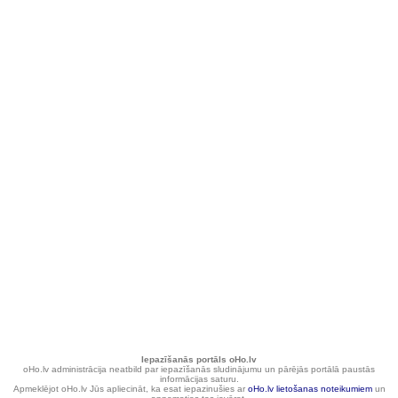
Iepazīšanās portāls oHo.lv
oHo.lv administrācija neatbild par iepazīšanās sludinājumu un pārējās portālā paustās
informācijas saturu.
Apmeklējot oHo.lv Jūs apliecināt, ka esat iepazinušies ar
oHo.lv lietošanas noteikumiem
un