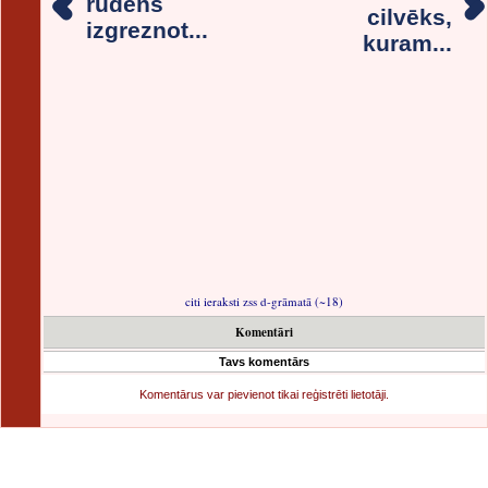
rudens
cilvēks,
izgreznot...
kuram...
citi ieraksti zss d-grāmatā (~18)
Komentāri
Tavs komentārs
Komentārus var pievienot tikai reģistrēti lietotāji.