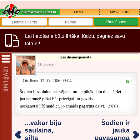
FILMAS
APSVEIKUMI
Lai lietošana būtu ērtāka, lūdzu, pagriez savu
tālruni!
zss dienasgrāmata
18 ieraksti
Otrdiena 02-05-2006 09:04
12
Šodien ir saulaina,bet vējaina un ne pārāk silta diena! Bet tas
jau netraucē pašai būt priecīgai un pozitīvi
noskaņotai!!!Smaidiet, jo smaids pagarina dzīvi....:)))))
...vakar bija
Šodien ir
saulaina,
jauka
silta
pavasarīga