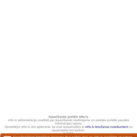
Iepazīšanās portāls oHo.lv
oHo.lv administrācija neatbild par iepazīšanās sludinājumu un pārējās portālā paustās
informācijas saturu.
Apmeklējot oHo.lv Jūs apliecināt, ka esat iepazinušies ar
oHo.lv lietošanas noteikumiem
un
apņematies tos ievērot.
© 2000.