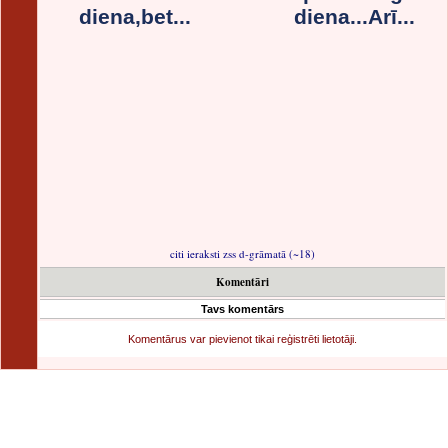
diena,bet...
diena...Arī...
citi ieraksti zss d-grāmatā (~18)
Komentāri
Tavs komentārs
Komentārus var pievienot tikai reģistrēti lietotāji.