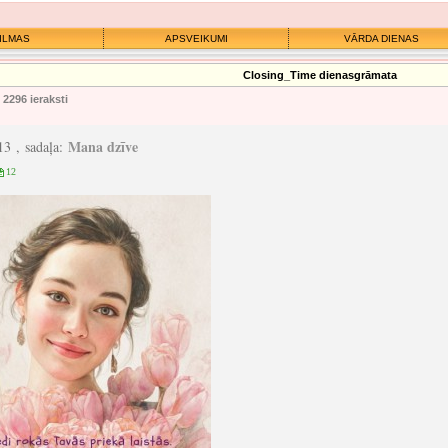
ILMAS
APSVEIKUMI
VĀRDA DIENAS
Closing_Time dienasgrāmata
2296 ieraksti
Mana dzīve
:13 , sadaļa:
12