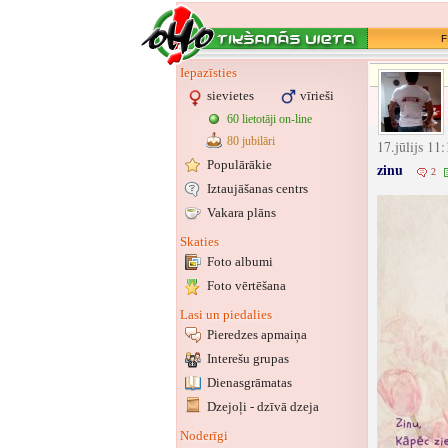
F
Iepazīsties
sievietes
vīrieši
60 lietotāji on-line
80 jubilāri
17.jūlijs 11
Populārākie
zinu
2
Iztaujāšanas centrs
Vakara plāns
Skaties
Foto albumi
Foto vērtēšana
Lasi un piedalies
Pieredzes apmaiņa
Interešu grupas
Dienasgrāmatas
Dzejoļi - dzīvā dzeja
Noderīgi