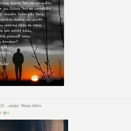
Mana dzīve
:24 , sadaļa:
6
15