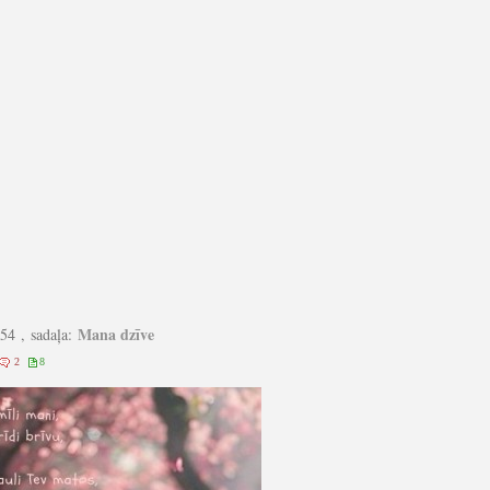
Mana dzīve
:54 , sadaļa:
2
8