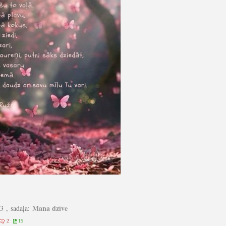
Mana dzīve
53 , sadaļa:
2
15