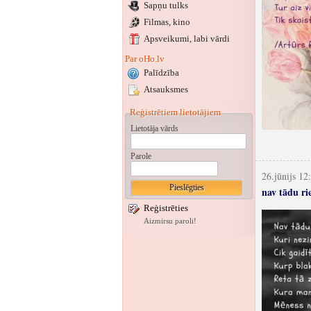
Sapņu tulks
Filmas, kino
Apsveikumi
, labi vārdi
Par oHo.lv
Palīdzība
Atsauksmes
Reģistrētiem lietotājiem
Lietotāja vārds
Parole
26.jūnijs 12
nav tādu ri
Reģistrēties
Aizmirsu paroli!