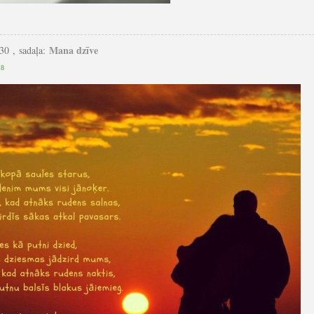
Mana dzīve
30 , sadaļa:
8