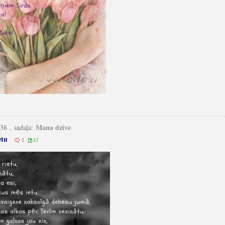
Mana dzīve
:38 , sadaļa:
etu
2
12