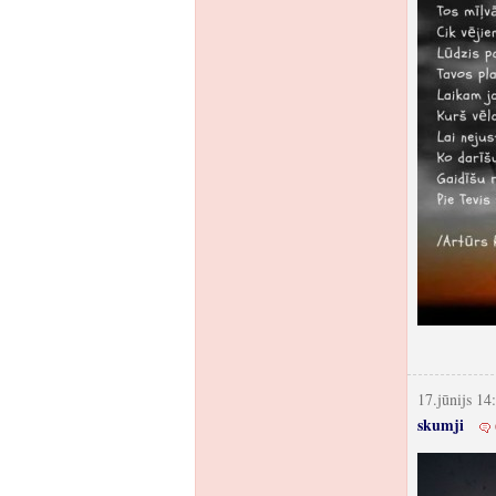
17.jūnijs 14
skumji