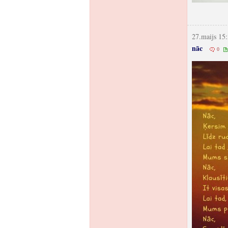
27.maijs 15:
nāc
0