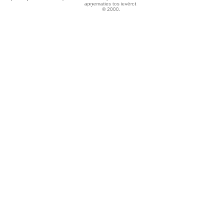
apņematies tos ievērot.
© 2000.