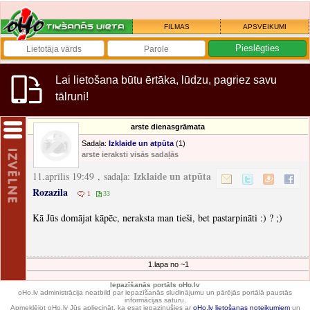
FILMAS
APSVEIKUMI
Lai lietošana būtu ērtāka, lūdzu, pagriez savu
tālruni!
arste dienasgrāmata
Sadaļa:
Izklaide un atpūta
(1)
arste ieraksti visās sadaļās
Izklaide un atpūta
11.aprīlis 19:49 , sadaļa:
Rozazila
1
33
Kā Jūs domājat kāpēc, neraksta man tieši, bet pastarpināti :) ? ;)
1.lapa no ~1
Iepazīšanās portāls oHo.lv
oHo.lv administrācija neatbild par iepazīšanās sludinājumu un pārējās portālā paustās
informācijas saturu.
Apmeklējot oHo.lv Jūs apliecināt, ka esat iepazinušies ar
oHo.lv lietošanas noteikumiem
un