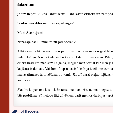
dakteriene,
ja tev nepatiik, kas "sheit seezh", she kaste ekleeru un rampa
taadas mocekles nah nav vajadziigas!
Mani Secinājumi
Nepagāja pat 10 minūtes nu ļoti operatīvi.
Atlika man ielikt savas domas par to ka te ir personas kas gūst la
šādu tekstiņu. Nav nekādu šaubu ka šis teksts ir domāts man. Pilnī
eklēru kasti kas man stāv uz galda, mēģina man ieteikt kur man jāk
kāpšanu ir domāts. Vai Jums "lapsu_aacis" šīs bija ieteikums cerīb
manas ģimenes terorizēšana? Jo tomēr Jūs arī varat pieļaut kļūdas, 
aiz rīkles.
Skaidrs ka persona kas liek šo tekstu ne mani zin, ne mani iepazīs.
būs problēma. Šī metode likt cilvēkiem darīt melnos darbiņus turot 
Zilirozā