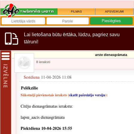
FILMAS
APSVEIKUMI
Lai lietošana būtu ērtāka, lūdzu, pagriez savu
tālruni!
arste dienasgrāmata
8 ieraksti
Sestdiena
11-04-2026 11:08
Pelēkzilie
Sākotnēji pievienotais ieraksts (
skatīt pašreizējo versiju
):
Citēju dienasgrāmatas ierakstu:
lapsu_aacis dienasgrāmata
Piektdiena 10-04-2026 15:55