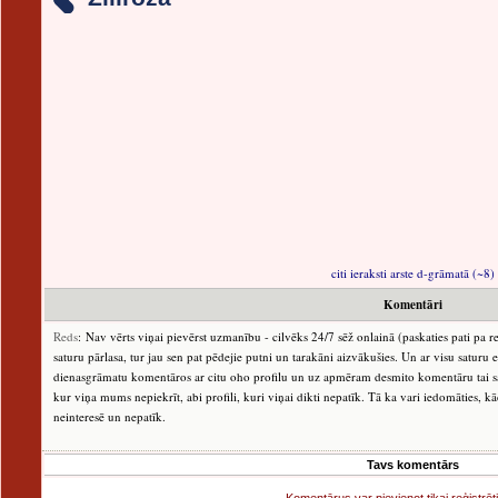
citi ieraksti arste d-grāmatā (~8)
Komentāri
Reds
: Nav vērts viņai pievērst uzmanību - cilvēks 24/7 sēž onlainā (paskaties pati pa r
saturu pārlasa, tur jau sen pat pēdejie putni un tarakāni aizvākušies. Un ar visu saturu
dienasgrāmatu komentāros ar citu oho profilu un uz apmēram desmito komentāru tai sarak
kur viņa mums nepiekrīt, abi profili, kuri viņai dikti nepatīk. Tā ka vari iedomāties, kā
neinteresē un nepatīk.
Tavs komentārs