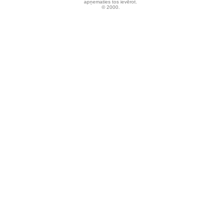
apņematies tos ievērot.
© 2000.