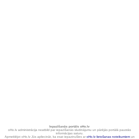
Iepazīšanās portāls oHo.lv
oHo.lv administrācija neatbild par iepazīšanās sludinājumu un pārējās portālā paustās
informācijas saturu.
Apmeklējot oHo.lv Jūs apliecināt, ka esat iepazinušies ar
oHo.lv lietošanas noteikumiem
un