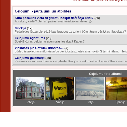
Komentārus var pievienot tikai reģistrēti l
Ceļojumi - jautājumi un atbildes
Kurā pasaules vietā tu gribētu nokļūt tieši šajā brīdī?
(30)
Apraksti, kādēļ? Der arī pašas avantūriskākas idejas 😉
Grieķija
(12)
Padalieties lūdzu pieredzē,kas braucot uz turieni būtu jāņem vērā,kas jāapskata?
Celojumu agenturas
(28)
Sveiki! Kuras celojumu agenturas iesakat? Kapec?
Viesnīcas pie Gatwick lidostas....
(4)
Lūdzu iesakiet normālu viesnīcu pie lidostas...ieteicams tuvāk S terminālam.... Iel
Ceļojumu galamērķi
(49)
Katram ir sava favorītzeme vai pilsēta. Kur jūs brauktu vèl un kāpēc? Kur vairs ne
Ceļojumu foto albumi
Latvija
Vācija
Itālija
Spānija