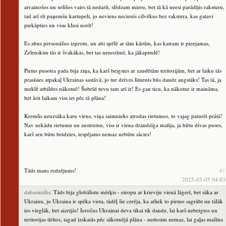
atvainošos un solīšos vairs tā nedarīt, slēdzam mieru, bet tā kā neesi parādījis raksturu,
tad arī rīt paņemšu kartupeli, jo neviens necienīs cilvēkus bez rakstura, kas gatavi
piekāpties un visu klusi norīt!
Es abus personāžus izprotu, un abi spēlē ar tām kārtīm, kas katram ir pieejamas,
Zelenskim tās ir švakākas, bet tas nenozīmē, ka jākapitulē!
Pirms pusotra gada bija ziņa, ka karš beigsies ar zaudētām teritorijām, bet ar laiku tās
prasīsies atpakaļ Ukrainas sastāvā, jo tur dzīves līmenis būs daudz augstāks! Tas tā, ja
meklē atbildes nākotnē! Šobrīd tuvu tam arī ir! Es gan ticu, ka nākotne ir maināma,
bet šeit laikam viss iet pēc tā plāna!
Kremlis neuzsāka karu viens, viņa saimnieks atrodas rietumos, to vajag paturēt prātā!
Nav nekādu rietumu un austrumu, viss ir viena draudzīga mafija, ja būtu divas puses,
karš sen būtu beidzies, iespējams nemaz nebūtu sācies!
Tāds mans redzējums!
#1
2025-03-05 04:03
dabasmiilis
: Tāds bija globālistu mērķis - eiropu ar krieviju vienā lāgerī, bet sāka ar
Ukrainu, jo Ukraina ir spēka vieta, tādēļ šie cerēja, ka atliek to pirmo sagrābt un tālāk
ies vieglāk, bet aizrijās! Ieročus Ukrainai deva tikai tik daudz, lai karš nebeigtos un
teritorijas tīrītos, tagad izskatās pēc sākotnējā plāna - nedosim nemaz, lai gaļas mašīna