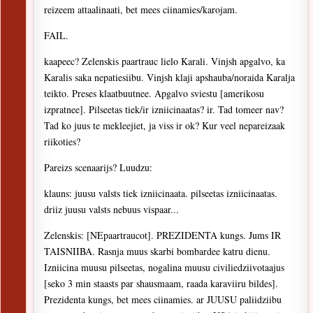
reizeem attaalinaati, bet mees ciinamies/karojam.
FAIL.
kaapeec? Zelenskis paartrauc lielo Karali. Vinjsh apgalvo, ka
Karalis saka nepatiesiibu. Vinjsh klaji apshauba/noraida Karalja
teikto. Preses klaatbuutnee. Apgalvo sviestu [amerikosu
izpratnee]. Pilseetas tiek/ir izniicinaatas? ir. Tad tomeer nav?
Tad ko juus te mekleejiet, ja viss ir ok? Kur veel nepareizaak
riikoties?
Pareizs scenaarijs? Luudzu:
klauns: juusu valsts tiek izniicinaata. pilseetas izniicinaatas.
driiz juusu valsts nebuus vispaar...
Zelenskis: [NEpaartraucot]. PREZIDENTA kungs. Jums IR
TAISNIIBA. Rasnja muus skarbi bombardee katru dienu.
Izniicina muusu pilseetas, nogalina muusu civiliedziivotaajus
[seko 3 min staasts par shausmaam, raada karaviiru bildes].
Prezidenta kungs, bet mees ciinamies. ar JUUSU paliidziibu