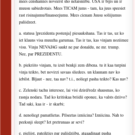
mees censhamies noveerst sho netaisniibu. USA ir bijis un ir
muusu sabiedrotais. Mees TICAM jums - tam, ka juus speesiet
rast risinajumu/finanseejumu. Mees cienam Juusu soliijumus
paliidzeet.
a. statusa ]prezidenta postenja] piesaukshana. Tas ir tas, uz ko
iet klauns visa muuzha garumaa. Tas ir tas, kas vinjam noziimee
visu. Vinju NEVAJAG saukt ne par donaldu, ne mr. trump.
Nee, par PREZIDENTU.
b. piekriito vinjam, tu izsit benkji zem dibena. tu it kaa turpini
vinja teikto, bet novirzi savaas sliedees. un klaunam nav ko
iebilst. Bljaut - nee, taa nav? t.i., noliegt pasha teikto? Kas nav?
c. Zelenski tachu interesee, lai visi dzird/redz shausmas, ko
rasnja nodara. Tad ko kritiskaa briidii oponee, ka valsts dziivo?
Tad saki, kaa ir - ir skarbi;
d. nenoliegt pamatlietas. Pilseetas izniicina? Izniicina. Nah to
peeksnji sleept? Iet pretrunaas ar sevi?
e. pieliist, pateikties par paliidziibu, atgaadinaat pasha