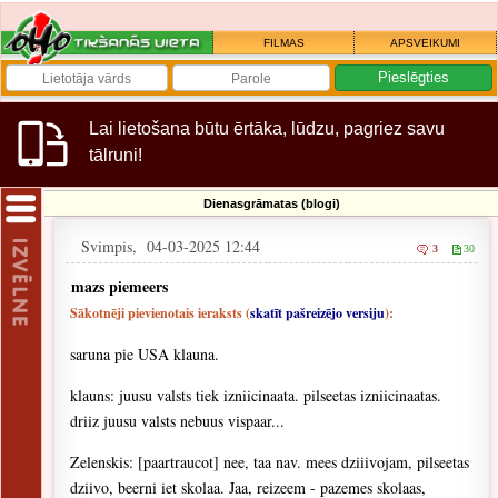
FILMAS
APSVEIKUMI
Lai lietošana būtu ērtāka, lūdzu, pagriez savu
tālruni!
Dienasgrāmatas (blogi)
Svimpis, 04-03-2025 12:44
3
30
mazs piemeers
Sākotnēji pievienotais ieraksts (
skatīt pašreizējo versiju
):
saruna pie USA klauna.
klauns: juusu valsts tiek izniicinaata. pilseetas izniicinaatas.
driiz juusu valsts nebuus vispaar...
Zelenskis: [paartraucot] nee, taa nav. mees dziiivojam, pilseetas
dziivo, beerni iet skolaa. Jaa, reizeem - pazemes skolaas,