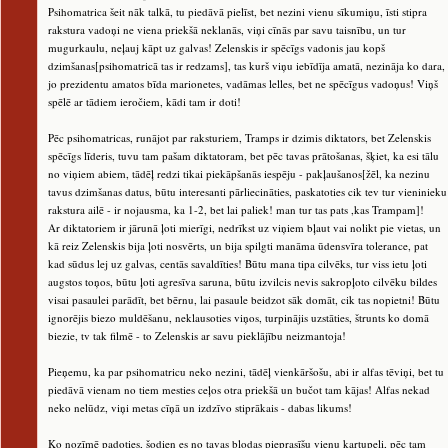
Psihomatrica šeit nāk talkā, tu piedāvā pielīst, bet nezini vienu sīkumiņu, īsti stipra
rakstura vadoņi ne viena priekšā neklanās, viņi cīnās par savu taisnību, un tur
mugurkaulu, neļauj kāpt uz galvas! Zelenskis ir spēcīgs vadonis jau kopš
dzimšanas[psihomatricā tas ir redzams], tas kurš viņu iebīdīja amatā, nezināja ko dara,
jo prezidentu amatos bīda marionetes, vadāmas lelles, bet ne spēcīgus vadoņus! Viņš
spēlē ar tādiem ieročiem, kādi tam ir doti!
Pēc psihomatricas, runājot par raksturiem, Tramps ir dzimis diktators, bet Zelenskis
spēcīgs līderis, tuvu tam pašam diktatoram, bet pēc tavas prātošanas, šķiet, ka esi tālu
no viņiem abiem, tādēļ redzi tikai piekāpšanās iespēju - pakļaušanos[žēl, ka nezinu
tavus dzimšanas datus, būtu interesanti pārliecināties, paskatoties cik tev tur vieninieku
rakstura ailē - ir nojausma, ka 1-2, bet lai paliek! man tur tas pats ,kas Trampam]!
Ar diktatoriem ir jārunā ļoti mierīgi, nedrīkst uz viņiem bļaut vai nolikt pie vietas, un
kā reiz Zelenskis bija ļoti nosvērts, un bija spilgti manāma ūdensvīra tolerance, pat
kad sūdus lej uz galvas, centās savaldīties! Būtu mana tipa cilvēks, tur viss ietu ļoti
augstos toņos, būtu ļoti agresīva saruna, būtu izvilcis nevis sakropļoto cilvēku bildes
visai pasaulei parādīt, bet bērnu, lai pasaule beidzot sāk domāt, cik tas nopietni! Būtu
ignorējis biezo muldēšanu, neklausoties viņos, turpinājis uzstāties, štrunts ko domā
biezie, tv tak filmē - to Zelenskis ar savu pieklājību neizmantoja!
Pieņemu, ka par psihomatricu neko nezini, tādēļ vienkāršošu, abi ir alfas tēviņi, bet tu
piedāvā vienam no tiem mesties ceļos otra priekšā un bučot tam kājas! Alfas nekad
neko nelūdz, viņi metas cīņā un izdzīvo stiprākais - dabas likums!
Ko nozīmē padoties, šodien es no tavas bļodas pieprasīšu vienu kartupeli, pēc tam