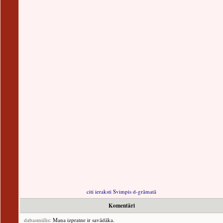
citi ieraksti Svimpis d-grāmatā
Komentāri
dabasmiilis
: Mana izpratne ir savādāka.