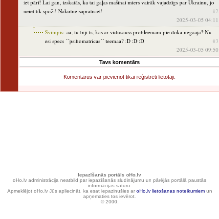
iet pāri! Lai gan, izskatās, ka tai gaļas mašīnai miers vairāk vajadzīgs par Ukrainu, jo
neiet tik spoži! Nākotnē sapratīsiet!
#2
2025-03-05 04:11
Svimpis
: aa, tu biji ts, kas ar vidusauss probleemam pie doka negaaja? Nu
esi specs ´´psihomatricas´´ teemaa? :D :D :D
#3
2025-03-05 09:50
Tavs komentārs
Komentārus var pievienot tikai reģistrēti lietotāji.
Iepazīšanās portāls oHo.lv
oHo.lv administrācija neatbild par iepazīšanās sludinājumu un pārējās portālā paustās
informācijas saturu.
Apmeklējot oHo.lv Jūs apliecināt, ka esat iepazinušies ar
oHo.lv lietošanas noteikumiem
un
apņematies tos ievērot.
© 2000.