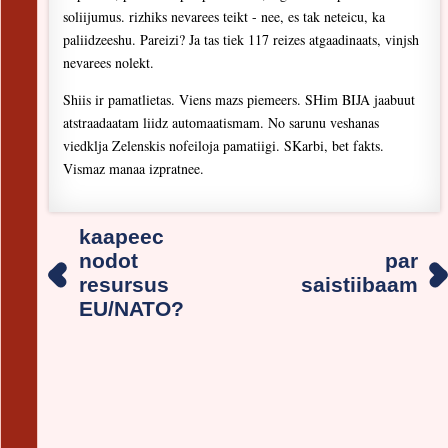
soliijumus. rizhiks nevarees teikt - nee, es tak neteicu, ka
paliidzeeshu. Pareizi? Ja tas tiek 117 reizes atgaadinaats, vinjsh
nevarees nolekt.
Shiis ir pamatlietas. Viens mazs piemeers. SHim BIJA jaabuut
atstraadaatam liidz automaatismam. No sarunu veshanas
viedklja Zelenskis nofeiloja pamatiigi. SKarbi, bet fakts.
Vismaz manaa izpratnee.
kaapeec
nodot
par
resursus
saistiibaam
EU/NATO?