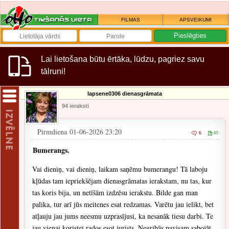
FILMAS
APSVEIKUMI
Lai lietošana būtu ērtāka, lūdzu, pagriez savu
tālruni!
lapsene0306 dienasgrāmata
94 ieraksti
Pirmdiena 01-06-2026 23:20
6
49
Bumerangs.
Vai dieniņ, vai dieniņ, laikam saņēmu bumerangu! Tā laboju
kļūdas tam iepriekšējam dienasgrāmatas ierakstam, nu tas, kur
tas koris bija, un netīšām izdzēsu ierakstu. Bilde gan man
palika, tur arī jūs meitenes esat redzamas. Varētu jau ielikt, bet
atļauju jau jums neesmu uzprasījusi, ka nesanāk tiesu darbi. Te
jau vienai koristei rados esot jurists. Negribās pavisam sabojāt