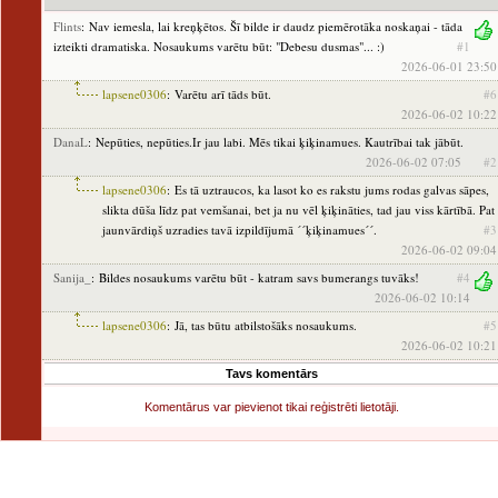
Flints
: Nav iemesla, lai kreņķētos. Šī bilde ir daudz piemērotāka noskaņai - tāda
izteikti dramatiska. Nosaukums varētu būt: "Debesu dusmas"... :)
#1
2026-06-01 23:50
lapsene0306
: Varētu arī tāds būt.
#6
2026-06-02 10:22
DanaL
: Nepūties, nepūties.Ir jau labi. Mēs tikai ķiķinamues. Kautrībai tak jābūt.
2026-06-02 07:05
#2
lapsene0306
: Es tā uztraucos, ka lasot ko es rakstu jums rodas galvas sāpes,
slikta dūša līdz pat vemšanai, bet ja nu vēl ķiķināties, tad jau viss kārtībā. Pat
jaunvārdiņš uzradies tavā izpildījumā ´´ķiķinamues´´.
#3
2026-06-02 09:04
Sanija_
: Bildes nosaukums varētu būt - katram savs bumerangs tuvāks!
#4
2026-06-02 10:14
lapsene0306
: Jā, tas būtu atbilstošāks nosaukums.
#5
2026-06-02 10:21
Tavs komentārs
Komentārus var pievienot tikai reģistrēti lietotāji.