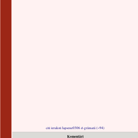
citi ieraksti lapsene0306 d-grāmatā (~94)
Komentāri